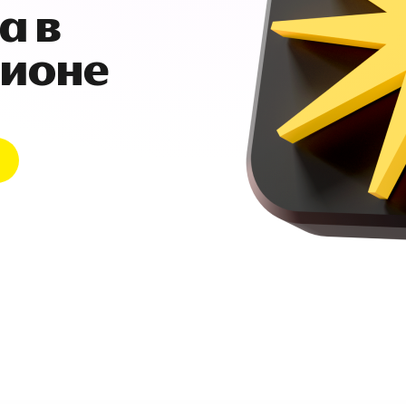
а в
гионе