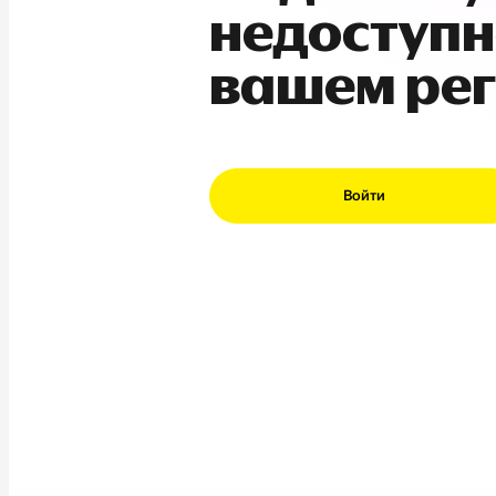
недоступн
вашем ре
Войти