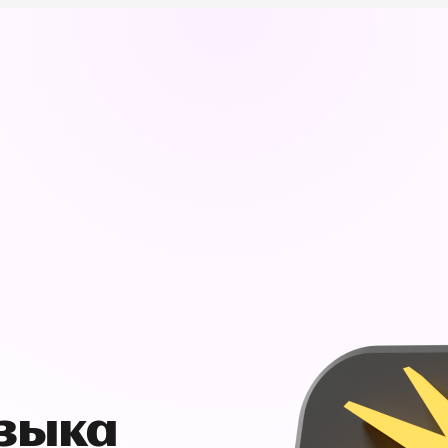
узыка