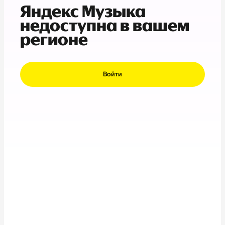
Яндекс Музыка
недоступна в вашем
регионе
Войти