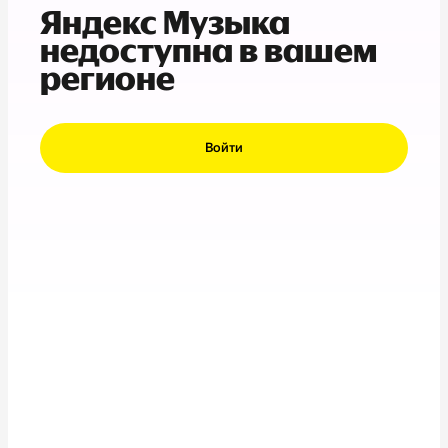
Яндекс Музыка
недоступна в вашем
регионе
Войти