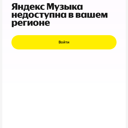
Яндекс Музыка
недоступна в вашем
регионе
Войти