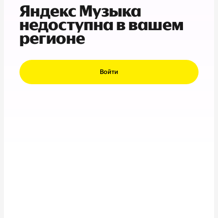
Яндекс Музыка
недоступна в вашем
регионе
Войти