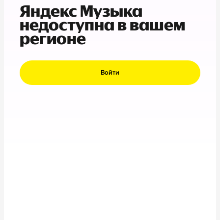
Яндекс Музыка
недоступна в вашем
регионе
Войти