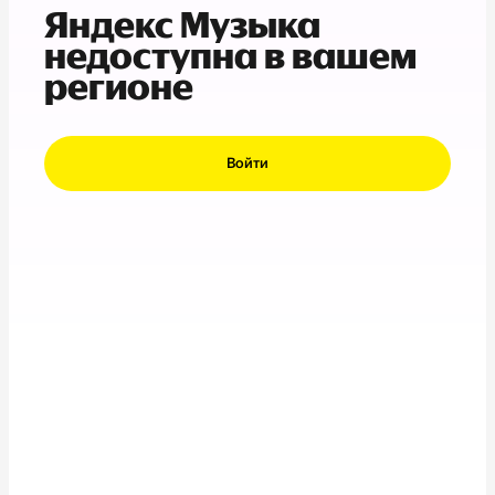
Яндекс Музыка
недоступна в вашем
регионе
Войти