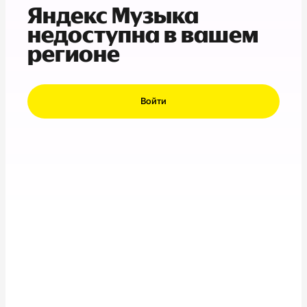
Яндекс Музыка
недоступна в вашем
регионе
Войти