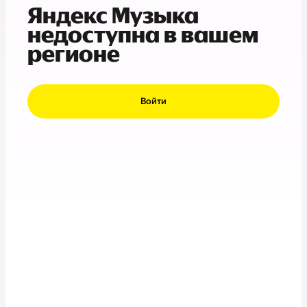
Яндекс Музыка
недоступна в вашем
регионе
Войти