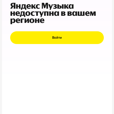
Яндекс Музыка
недоступна в вашем
регионе
Войти