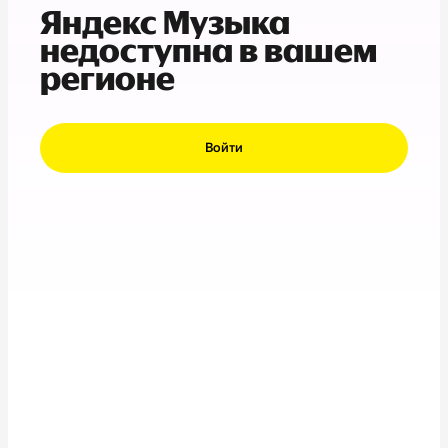
Яндекс Музыка
недоступна в вашем
регионе
Войти