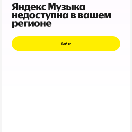
Яндекс Музыка
недоступна в вашем
регионе
Войти