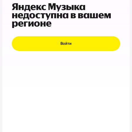
Яндекс Музыка
недоступна в вашем
регионе
Войти