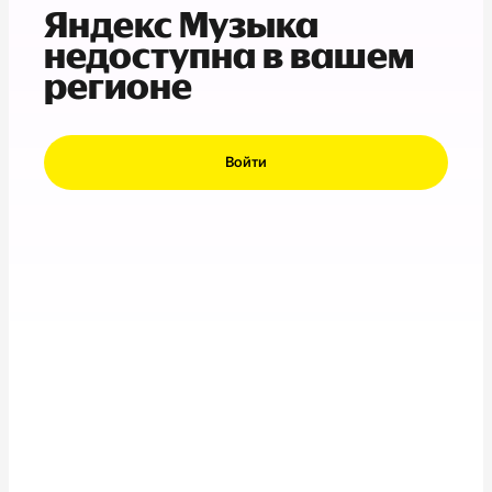
Яндекс Музыка
недоступна в вашем
регионе
Войти