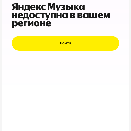
Яндекс Музыка
недоступна в вашем
регионе
Войти