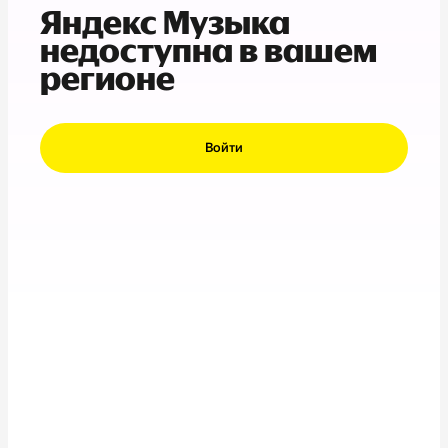
Яндекс Музыка
недоступна в вашем
регионе
Войти