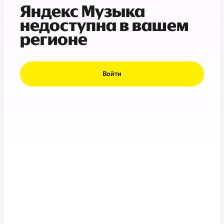
Яндекс Музыка
недоступна в вашем
регионе
Войти