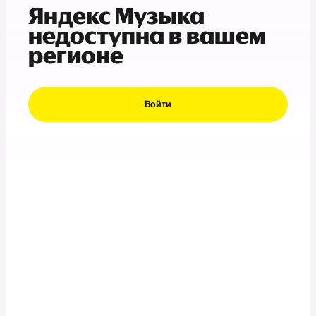
Яндекс Музыка
недоступна в вашем
регионе
Войти