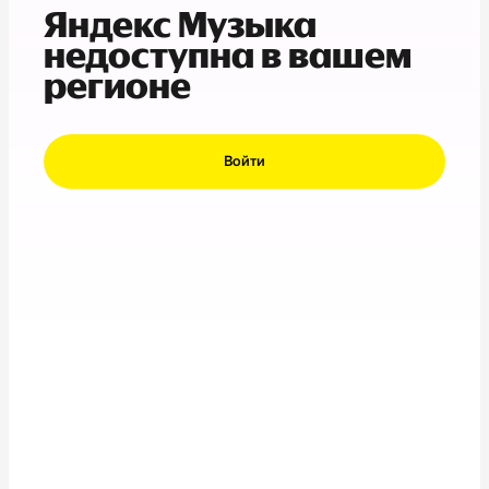
Яндекс Музыка
недоступна в вашем
регионе
Войти