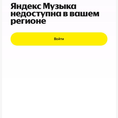
Яндекс Музыка
недоступна в вашем
регионе
Войти