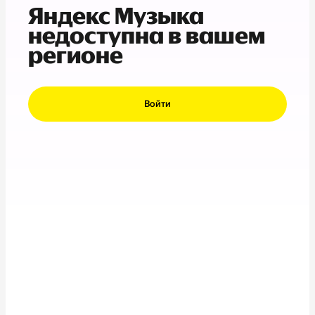
Яндекс Музыка
недоступна в вашем
регионе
Войти