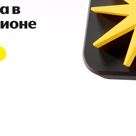
а в
гионе