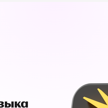
узыка