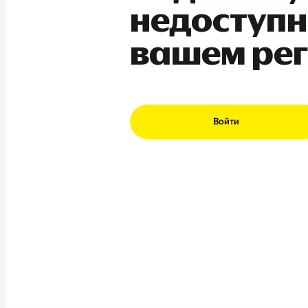
недоступн
вашем ре
Войти