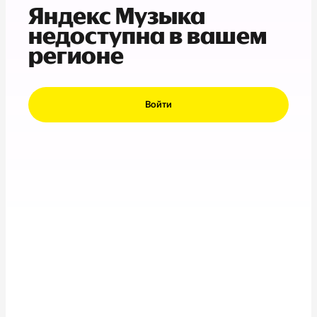
Яндекс Музыка
недоступна в вашем
регионе
Войти