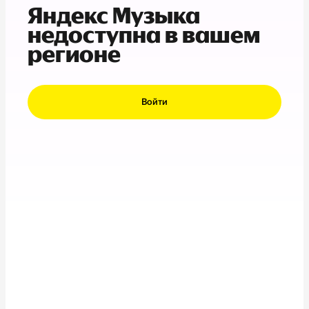
Яндекс Музыка
недоступна в вашем
регионе
Войти