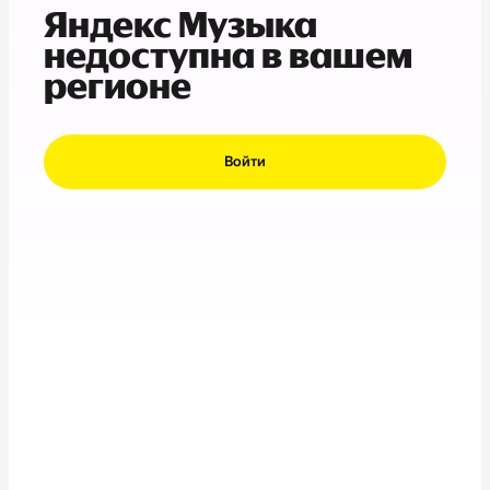
Яндекс Музыка
недоступна в вашем
регионе
Войти