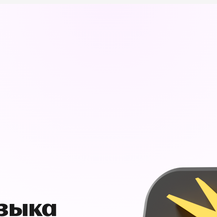
узыка