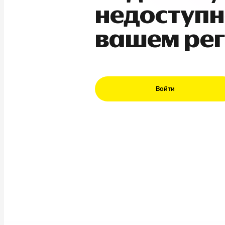
недоступн
вашем ре
Войти