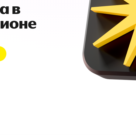
а в
гионе