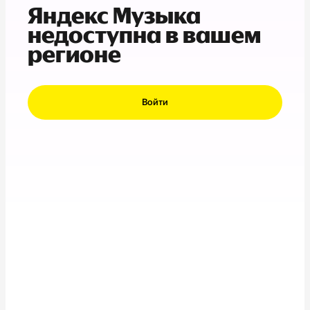
Яндекс Музыка
недоступна в вашем
регионе
Войти