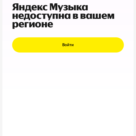
Яндекс Музыка
недоступна в вашем
регионе
Войти