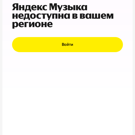
Яндекс Музыка
недоступна в вашем
регионе
Войти