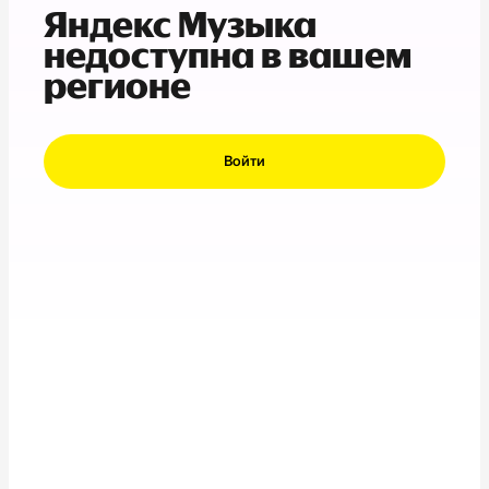
Яндекс Музыка
недоступна в вашем
регионе
Войти