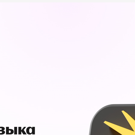
узыка