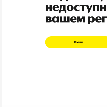
недоступн
вашем ре
Войти