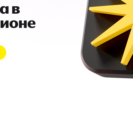
а в
гионе