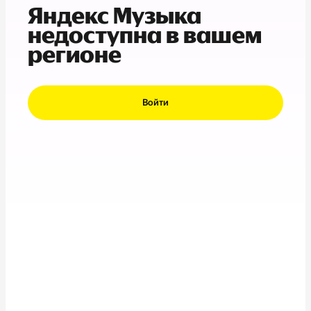
Яндекс Музыка
недоступна в вашем
регионе
Войти