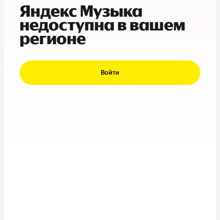
Яндекс Музыка
недоступна в вашем
регионе
Войти