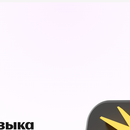
узыка