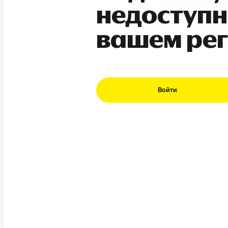
недоступн
вашем ре
Войти