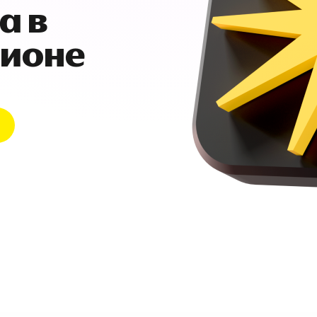
а в
гионе