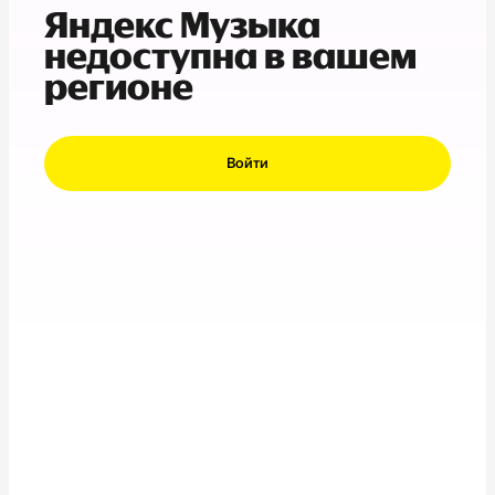
Яндекс Музыка
недоступна в вашем
регионе
Войти