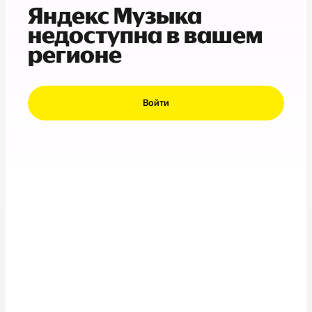
Яндекс Музыка
недоступна в вашем
регионе
Войти