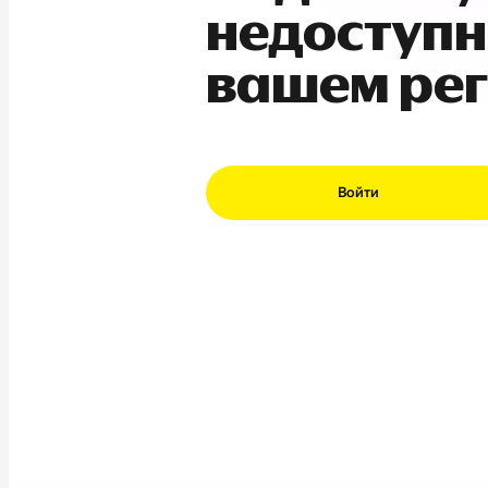
недоступн
вашем ре
Войти