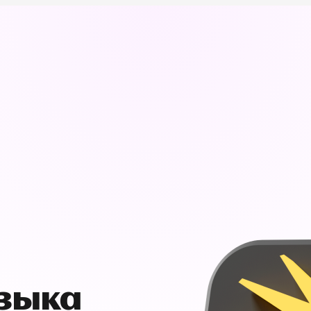
узыка