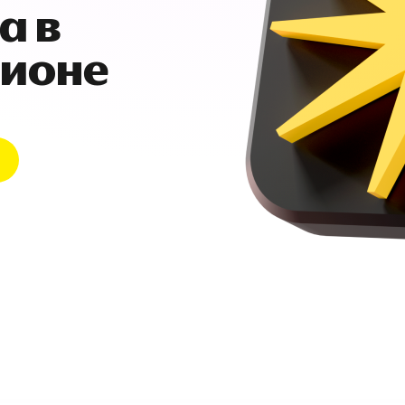
а в
гионе