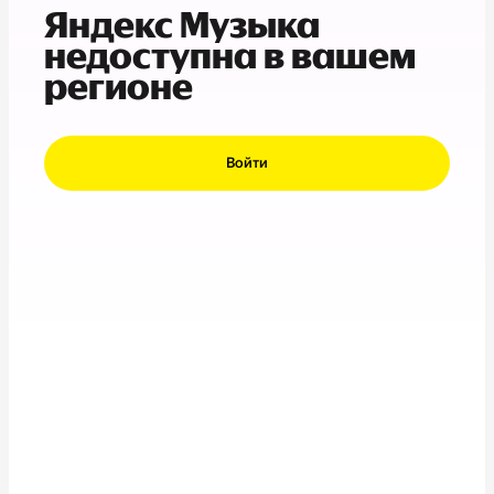
Яндекс Музыка
недоступна в вашем
регионе
Войти