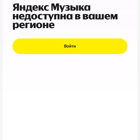
Яндекс Музыка
недоступна в вашем
регионе
Войти