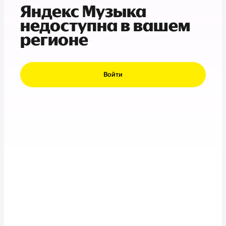
Яндекс Музыка
недоступна в вашем
регионе
Войти