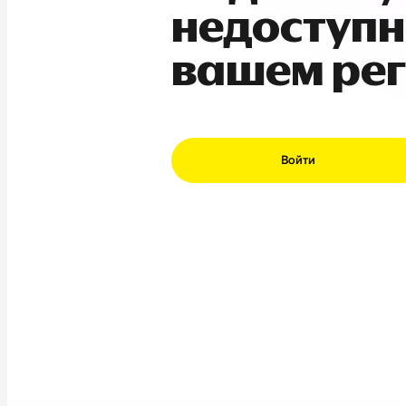
недоступн
вашем ре
Войти