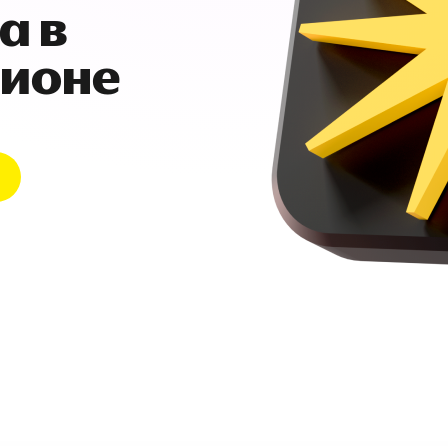
а в
гионе