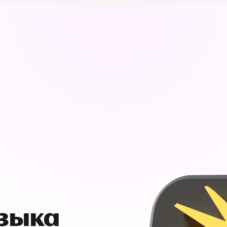
узыка