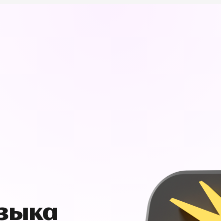
узыка