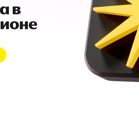
а в
гионе