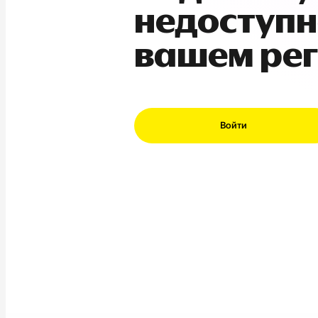
недоступн
вашем ре
Войти