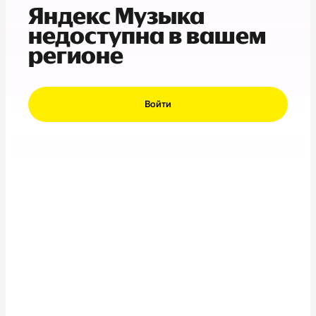
Яндекс Музыка
недоступна в вашем
регионе
Войти