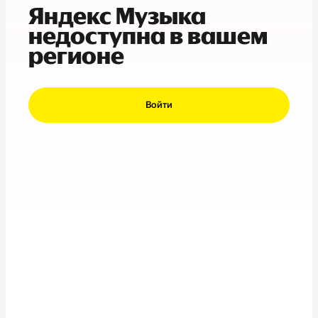
Яндекс Музыка
недоступна в вашем
регионе
Войти