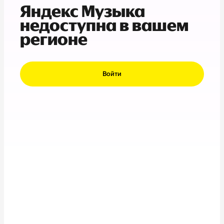
Яндекс Музыка
недоступна в вашем
регионе
Войти