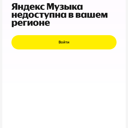
Яндекс Музыка
недоступна в вашем
регионе
Войти