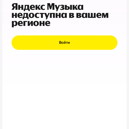
Яндекс Музыка
недоступна в вашем
регионе
Войти