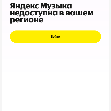
Яндекс Музыка
недоступна в вашем
регионе
Войти