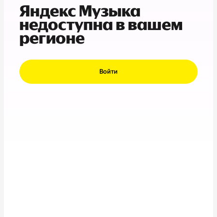
Яндекс Музыка
недоступна в вашем
регионе
Войти