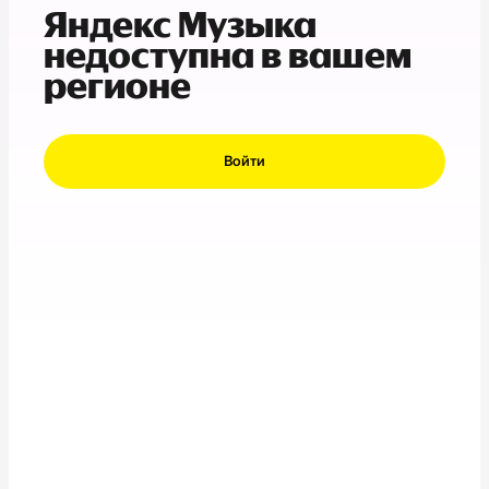
Яндекс Музыка
недоступна в вашем
регионе
Войти